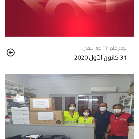
نودع عام ٢٠٢٠ غير آسفين
31 كانون الأول 2020