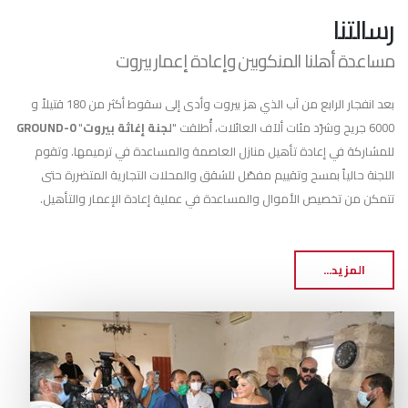
رسالتنا
مساعدة أهلنا المنكوبين وإعادة إعمار بيروت
بعد انفجار الرابع من آب الذي هز بيروت وأدى إلى سقوط أكثر من 180 قتيلاً و
6000 جريح وشرّد مئات ألآف العائلات، أُطلقت "
لجنة إغاثة بيروت
"
GROUND-0
للمشاركة في إعادة تأهيل منازل العاصمة والمساعدة في ترميمها. وتقوم
اللجنة حالياً بمسح وتقييم مفصّل للشقق والمحلات التجارية المتضررة حتى
تتمكن من تخصيص الأموال والمساعدة في عملية إعادة الإعمار والتأهيل.
المزيد...