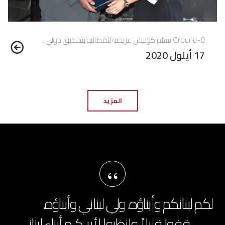
Ground-0 تسلم كوبيش عريضة للمطالبة بتحقيق دولي...
17 أيلول 2020
المزيد
“
لكم لبنانكم وأبناؤه. ولي لبناني وأبناؤه.
قفوا قليلاً وانظروا لأريـكـم أبناء لبنانـي.