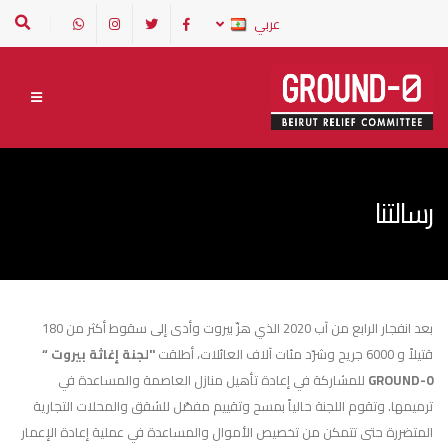
عربي
رسالتنا
بعد انفجار الرابع من آب 2020 الذي هزّ بيروت وأدى إلى سقوط أكثر من 180
قتيلاً و 6000 جريح وشرّد مئات آلاف العائلات، أطلقت
"لجنة إغاثة بيروت “
GROUND-0
للمشاركة في إعادة تأهيل منازل العاصمة والمساعدة في
ترميمها. وتقوم اللجنة حالياً بمسح وتقييم مفصّل للشقق والمحلات التجارية
المتضررة حتى تتمكن من تخصيص الأموال والمساعدة في عملية إعادة الإعمار