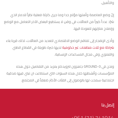
والتأهيل.
إنّ وضع العاصمة وأهلها مؤلم جدا وما جرى كارثة فعلية نظراً للدمار الذي
شرّد عدداً كبيراً من العائلات في وقتٍ لا يستطيع البعض الآخر التعامل مع الوضع
وإصلاح منازلهم للعودة اليها.
وأدى الإنفجار إلى تفاقم الوضع الاقتصادي للعديد من العائلات، لذلك قررنا بناء
شراكة مع ثلاث منظمات غير حكومية
لديها خبرة طويلة في القطاع الطبي
والتنموي وفي مجال المساعدات الإنسانية.
ونحن في GROUND-0 جاهزون لتزويدكم بمزيد من التفاصيل حول هذه
المؤسسات وأنشطتها خلال هذه السنوات التي استطاعت ان تبني فيها صدقية
اجتماعية سمحت لها بالوصول إلى الفئات الأكثر ضعفاً في المجتمع.
إتصل بنا