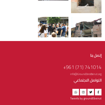
إتصل بنا
741014 (71) 961+
info@GroundZeroBeirut.org
التواصل الاجتماعي
Tweets by ground0beirut