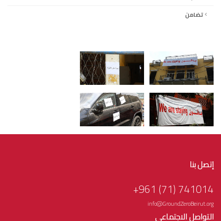
تضامن
إتصل بنا
741014 (71) 961+
info@GroundZeroBeirut.org
التواصل الاجتماعي